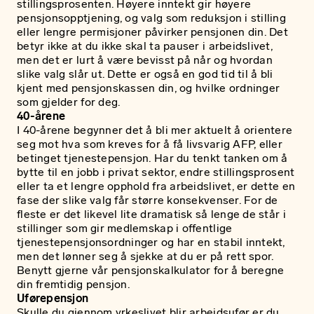
stillingsprosenten. Høyere inntekt gir høyere
pensjonsopptjening, og valg som reduksjon i stilling
eller lengre permisjoner påvirker pensjonen din. Det
betyr ikke at du ikke skal ta pauser i arbeidslivet,
men det er lurt å være bevisst på når og hvordan
slike valg slår ut. Dette er også en god tid til å bli
kjent med pensjonskassen din, og hvilke ordninger
som gjelder for deg.
40-årene
I 40-årene begynner det å bli mer aktuelt å orientere
seg mot hva som kreves for å få livsvarig AFP, eller
betinget tjenestepensjon. Har du tenkt tanken om å
bytte til en jobb i privat sektor, endre stillingsprosent
eller ta et lengre opphold fra arbeidslivet, er dette en
fase der slike valg får større konsekvenser. For de
fleste er det likevel lite dramatisk så lenge de står i
stillinger som gir medlemskap i offentlige
tjenestepensjonsordninger og har en stabil inntekt,
men det lønner seg å sjekke at du er på rett spor.
Benytt gjerne vår
pensjonskalkulator for å beregne
din fremtidig pensjon.
Uførepensjon
Skulle du gjennom yrkeslivet blir arbeidsufør er du