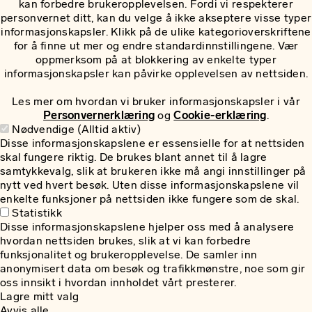
kan forbedre brukeropplevelsen. Fordi vi respekterer
personvernet ditt, kan du velge å ikke akseptere visse typer
informasjonskapsler. Klikk på de ulike kategorioverskriftene
for å finne ut mer og endre standardinnstillingene. Vær
oppmerksom på at blokkering av enkelte typer
informasjonskapsler kan påvirke opplevelsen av nettsiden.
Les mer om hvordan vi bruker informasjonskapsler i vår
Personvernerklæring
og
Cookie-erklæring
.
Nødvendige (Alltid aktiv)
Disse informasjonskapslene er essensielle for at nettsiden
skal fungere riktig. De brukes blant annet til å lagre
samtykkevalg, slik at brukeren ikke må angi innstillinger på
nytt ved hvert besøk. Uten disse informasjonskapslene vil
enkelte funksjoner på nettsiden ikke fungere som de skal.
Statistikk
Disse informasjonskapslene hjelper oss med å analysere
hvordan nettsiden brukes, slik at vi kan forbedre
funksjonalitet og brukeropplevelse. De samler inn
anonymisert data om besøk og trafikkmønstre, noe som gir
oss innsikt i hvordan innholdet vårt presterer.
Lagre mitt valg
Avvis alle