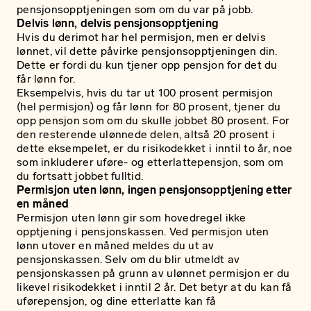
pensjonsopptjeningen som om du var på jobb.
Delvis lønn, delvis pensjonsopptjening
Hvis du derimot har hel permisjon, men er delvis
lønnet, vil dette påvirke pensjonsopptjeningen din.
Dette er fordi du kun tjener opp pensjon for det du
får lønn for.
Eksempelvis, hvis du tar ut 100 prosent permisjon
(hel permisjon) og får lønn for 80 prosent, tjener du
opp pensjon som om du skulle jobbet 80 prosent. For
den resterende ulønnede delen, altså 20 prosent i
dette eksempelet, er du risikodekket i inntil to år, noe
som inkluderer uføre- og etterlattepensjon, som om
du fortsatt jobbet fulltid.
Permisjon uten lønn, ingen pensjonsopptjening etter
en måned
Permisjon uten lønn gir som hovedregel ikke
opptjening i pensjonskassen. Ved permisjon uten
lønn utover en måned meldes du ut av
pensjonskassen. Selv om du blir utmeldt av
pensjonskassen på grunn av ulønnet permisjon er du
likevel risikodekket i inntil 2 år. Det betyr at du kan få
uførepensjon, og dine etterlatte kan få