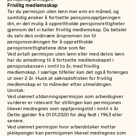
Frivillig medlemsskap
Tar du permisjon uten lønn mer enn en måned, og
samtidig ønsker å fortsette pensjonsopptjeningen
din, er det mulig å opprettholde pensjonsrettigheter
gjennom det vi kaller frivillig medlemskap. Da betaler
du selv den ordinære årspremien inn til
pensjonsordningen for å opprettholde
pensjonsrettighetene dine som før.
Ved avtalt permisjon uten lønn eller med delvis lønn
har du anledning til å fortsette medlemskapet i
pensjonskassen i inntil to år, med frivillig
medlemskap. I særlige tilfeller kan det også forlenges
ut over 2 år. Husk at søknadsfristen for frivillig
medlemskap er to måneder etter utmeldingen.
Unntak:
Ved ulønnet utdanningspermisjon som arbeidsgiver
vurderer er relevant for stillingen kan permisjonen
likevel medregnes som opptjeningstid i inntil 4 år.
Dette gjelder fra 01.01.2020 for deg født i 1963 eller
senere.
Ved ulønnet permisjon hvor arbeidstaker mottar
pleiepenger kan permisjonen likevel medregnes som