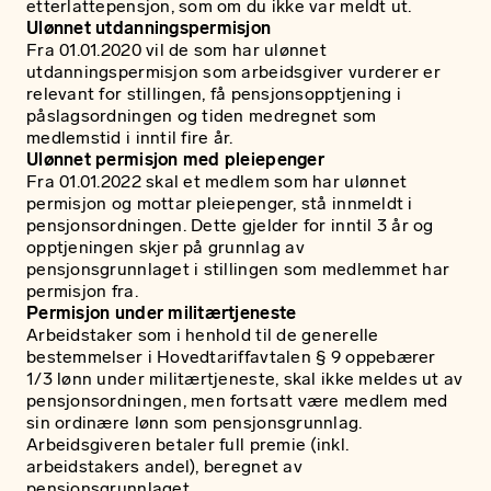
etterlattepensjon, som om du ikke var meldt ut.
Ulønnet utdanningspermisjon
Fra 01.01.2020 vil de som har ulønnet
utdanningspermisjon som arbeidsgiver vurderer er
relevant for stillingen, få pensjonsopptjening i
påslagsordningen og tiden medregnet som
medlemstid i inntil fire år.
Ulønnet permisjon med pleiepenger
Fra 01.01.2022 skal et medlem som har ulønnet
permisjon og mottar pleiepenger, stå innmeldt i
pensjonsordningen. Dette gjelder for inntil 3 år og
opptjeningen skjer på grunnlag av
pensjonsgrunnlaget i stillingen som medlemmet har
permisjon fra.
Permisjon under militærtjeneste
Arbeidstaker som i henhold til de generelle
bestemmelser i Hovedtariffavtalen § 9 oppebærer
1/3 lønn under militærtjeneste, skal ikke meldes ut av
pensjonsordningen, men fortsatt være medlem med
sin ordinære lønn som pensjonsgrunnlag.
Arbeidsgiveren betaler full premie (inkl.
arbeidstakers andel), beregnet av
pensjonsgrunnlaget.