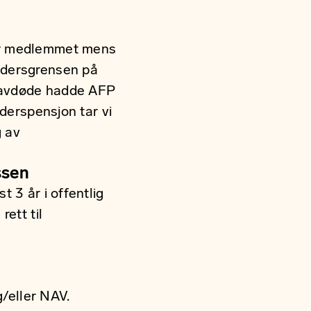
Dør medlemmet mens
 aldersgrensen på
s avdøde hadde AFP
lderspensjon tar vi
g av
ssen
 3 år i offentlig
ett til
g/eller NAV.