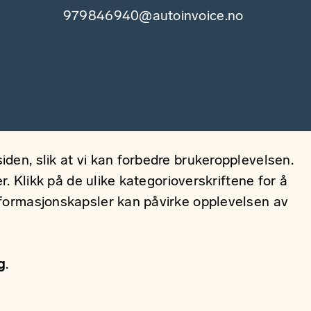
979846940@autoinvoice.no
den, slik at vi kan forbedre brukeropplevelsen.
. Klikk på de ulike kategorioverskriftene for å
nformasjonskapsler kan påvirke opplevelsen av
g
.