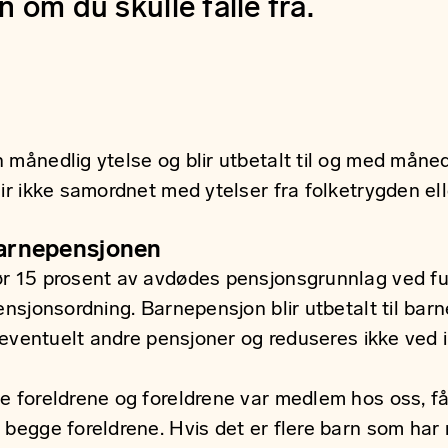
 om du skulle falle fra.
 månedlig ytelse og blir utbetalt til og med måned
ir ikke samordnet med ytelser fra folketrygden el
barnepensjonen
r 15 prosent av avdødes pensjonsgrunnlag ved ful
ensjonsordning. Barnepensjon blir utbetalt til barne
l eventuelt andre pensjoner og reduseres ikke ved i
e foreldrene og foreldrene var medlem hos oss, få
begge foreldrene. Hvis det er flere barn som har 