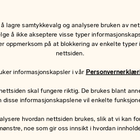
å lagre samtykkevalg og analysere bruken av netts
elge å ikke akseptere visse typer informasjonskapsl
Vær oppmerksom på at blokkering av enkelte typer
nettsiden.
uker informasjonskapsler i vår
Personvernerklær
ettsiden skal fungere riktig. De brukes blant annet
en disse informasjonskapslene vil enkelte funksjon
ysere hvordan nettsiden brukes, slik at vi kan fo
nstre, noe som gir oss innsikt i hvordan innholdet