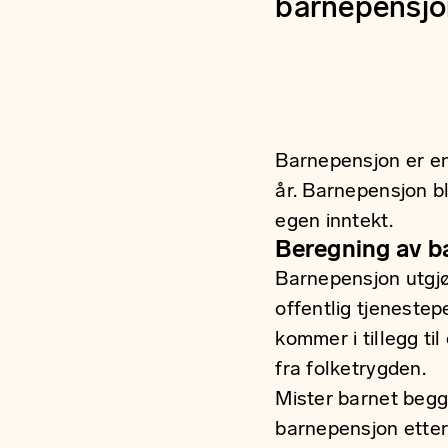
barnepensjon
Barnepensjon er en
år. Barnepensjon bl
egen inntekt.
Beregning av 
Barnepensjon utgjø
offentlig tjenestep
kommer i tillegg ti
fra folketrygden.
Mister barnet begg
barnepensjon etter 