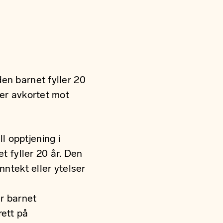
en barnet fyller 20
ler avkortet mot
l opptjening i
t fyller 20 år. Den
nntekt eller ytelser
r barnet
rett på