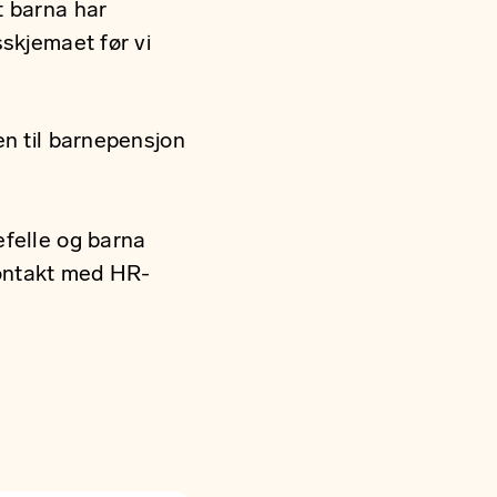
 barna har
sskjemaet før vi
en til barnepensjon
efelle og barna
kontakt med HR-