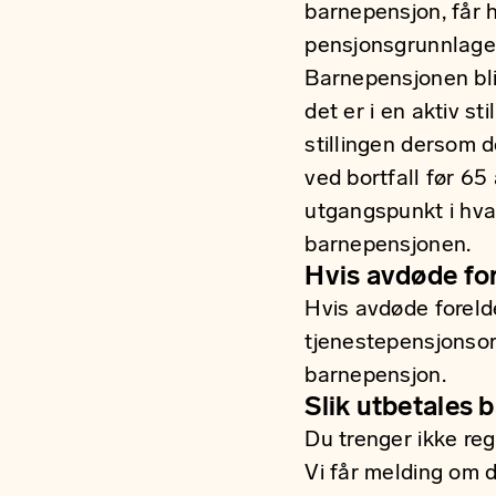
barnepensjon, får 
pensjonsgrunnlage
Barnepensjonen bl
det er i en aktiv st
stillingen dersom 
ved bortfall før 65
utgangspunkt i hva 
barnepensjonen.
Hvis avdøde for
Hvis avdøde forelde
tjenestepensjonsord
barnepensjon.
Slik utbetales
Du trenger ikke reg
Vi får melding om d