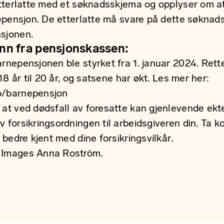
etterlatte med et
søknadsskjema
og opplyser om at
nepensjon. De etterlatte må svare på dette søknad
sjonen.
enn fra pensjonskassen:
rnepensjonen ble styrket fra 1. januar 2024. Rett
 18 år til 20 år, og satsene har økt. Les mer her:
o/barnepensjon
 at ved dødsfall av foresatte kan gjenlevende ekt
v forsikringsordningen til arbeidsgiveren din. Ta 
i bedre kjent med dine forsikringsvilkår
.
 Images Anna Roström.