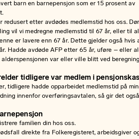
hvert barn en barnepensjon som er 15 prosent av
t.
ir redusert etter avdødes medlemstid hos oss. 
illing vil vi medregne medlemstid til 67 år, eller til
denne er lavere enn 67 år. Dette gjelder også hvi
 år. Hadde avdøde AFP etter 65 år, uføre – eller a
alderspensjonen var eller ville blitt ved beregnin
elder tidligere var medlem i pensjonska
r, tidligere hadde opparbeidet medlemstid på minst
ning innenfor overføringsavtalen, så gir det også r
 barnepensjon
istrere familien din hos oss.
ødsfall direkte fra Folkeregisteret, arbeidsgiver o