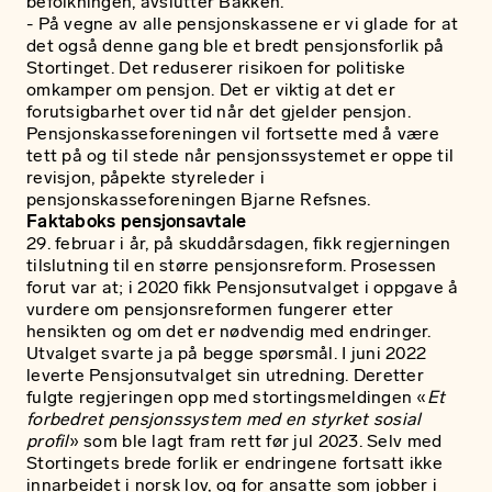
befolkningen, avslutter Bakken.
- På vegne av alle pensjonskassene er vi glade for at
det også denne gang ble et bredt pensjonsforlik på
Stortinget. Det reduserer risikoen for politiske
omkamper om pensjon. Det er viktig at det er
forutsigbarhet over tid når det gjelder pensjon.
Pensjonskasseforeningen vil fortsette med å være
tett på og til stede når pensjonssystemet er oppe til
revisjon, påpekte styreleder i
pensjonskasseforeningen Bjarne Refsnes.
Faktaboks pensjonsavtale
29. februar i år, på skuddårsdagen, fikk regjerningen
tilslutning til en større pensjonsreform. Prosessen
forut var at; i 2020 fikk Pensjonsutvalget i oppgave å
vurdere om pensjonsreformen fungerer etter
hensikten og om det er nødvendig med endringer.
Utvalget svarte ja på begge spørsmål. I juni 2022
leverte Pensjonsutvalget sin utredning. Deretter
fulgte regjeringen opp med stortingsmeldingen «
Et
forbedret pensjonssystem med en styrket sosial
profil
» som ble lagt fram rett før jul 2023. Selv med
Stortingets brede forlik er endringene fortsatt ikke
innarbeidet i norsk lov, og for ansatte som jobber i