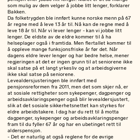
som mulig av dem velger å jobbe litt lenger, forklarer
Bakken.
Da folketrygden ble innført kunne norske menn på 67
år regne med å leve 13 år til. Nå kan de regne med å
leve 18 år til. Når vi lever lenger - kan vi jobbe litt
lenger. De eldste av de eldre kommer til å ha
helseplager også i framtida. Men flertallet kommer til
å oppleve mange funksjonsfriske år før det. Når
dagens eldre lever lenger og har bedre helse, mener
regjeringen at det er ingen grunn til at seniorene ikke
skal satse på et langt yrkesliv og at arbeidsgiverne
ikke skal satse på seniorene.
Levealdersjusteringen ble innført med
pensjonsreformen fra 2011, men det som skjer nå, er
at sosiale rettigheter som sykepenger, dagpenger og
arbeidsavklaringspenger også blir levealdersjustert,
slik at det sosiale sikkerhetsnettet kan styrkes for
eldre arbeidstakere. I dag har du rett til å motta
dagpenger, sykepenger og arbeids­avklarings­penger
fram til du fyller 67 år og har en ubetinget rett til
alderspensjon.
- Det er naturlig at også reglene for de øvrige