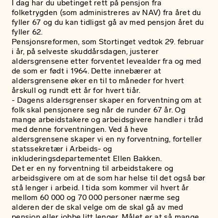
I dag har du ubetinget rett på pensjon fra
folketrygden (som administreres av NAV) fra året du
fyller 67 og du kan tidligst gå av med pensjon året du
fyller 62.
Pensjonsreformen, som Stortinget vedtok 29. februar
i år, på selveste skuddårsdagen, justerer
aldersgrensene etter forventet levealder fra og med
de som er født i 1964. Dette innebærer at
aldersgrensene øker en til to måneder for hvert
årskull og rundt ett år for hvert tiår.
- Dagens aldersgrenser skaper en forventning om at
folk skal pensjonere seg når de runder 67 år. Og
mange arbeidstakere og arbeidsgivere handler i tråd
med denne forventningen. Ved å heve
aldersgrensene skaper vi en ny forventning, forteller
statssekretær i Arbeids- og
inkluderingsdepartementet Ellen Bakken.
Det er en ny forventning til arbeidstakere og
arbeidsgivere om at de som har helse til det også bør
stå lenger i arbeid. I tida som kommer vil hvert år
mellom 60 000 og 70 000 personer nærme seg
alderen der de skal velge om de skal gå av med
pensjon eller jobbe litt lenger. Målet er at så mange