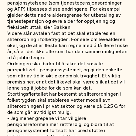
pensjonsytelsene (som tjenestepensjonsordninger
og AFP) tilpasses disse endringene. For eksempel
gjelder dette nedre aldersgrense for utbetaling av
tjenestepensjon og øvre alder for opptjening og
fleksibelt uttak, sier Bakken.
Videre slår avtalen fast at det skal etableres en
sliterordning i folketrygden. For selv om levealderen
øker, og de aller fleste kan regne med å få flere friske
år, så er det ikke alle som har den samme muligheten
til å jobbe lengre.
Ordningen skal bidra til å sikre det sosiale
perspektivet i pensjonssystemet, og gi den enkelte
som går av tidlig økt økonomisk trygghet. Et viktig
premiss her, er at det likevel skal være slik at det vil
lønne seg å jobbe for de som kan det.
Stortingsflertallet har bestemt at sliterordningen i
folketrygden skal etableres «etter modell av»
sliterordningen i privat sektor, og være på 0,25 G for
de som går av tidligst mulig.
- Jeg mener grepene vi tar vil gjøre
pensjonsreformen mer rettferdig, og bidra til at
pensjonssystemet fortsatt har bred støtte i