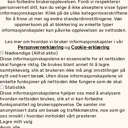
kan forbedre brukeropplevelsen. Fordi vi respekterer
personvernet ditt, kan du velge å ikke akseptere visse typer
informasjonskapsler. Klikk på de ulike kategorioverskriftene
for å finne ut mer og endre standardinnstillingene. Vær
oppmerksom på at blokkering av enkelte typer
informasjonskapsler kan påvirke opplevelsen av nettsiden.
Les mer om hvordan vi bruker informasjonskapsler i vår
Personvernerklæring
og
Cookie-erklæring
.
Nødvendige (Alltid aktiv)
Disse informasjonskapslene er essensielle for at nettsiden
skal fungere riktig. De brukes blant annet til å lagre
samtykkevalg, slik at brukeren ikke må angi innstillinger på
nytt ved hvert besøk. Uten disse informasjonskapslene vil
enkelte funksjoner på nettsiden ikke fungere som de skal.
Statistikk
Disse informasjonskapslene hjelper oss med å analysere
hvordan nettsiden brukes, slik at vi kan forbedre
funksjonalitet og brukeropplevelse. De samler inn
anonymisert data om besøk og trafikkmønstre, noe som gir
oss innsikt i hvordan innholdet vårt presterer.
Lagre mitt valg
Avvis alle