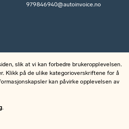
979846940@autoinvoice.no
den, slik at vi kan forbedre brukeropplevelsen.
. Klikk på de ulike kategorioverskriftene for å
nformasjonskapsler kan påvirke opplevelsen av
g
.