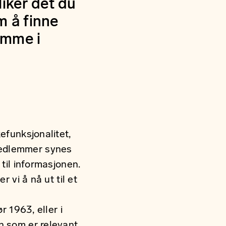
liker det du
m å finne
omme i
efunksjonalitet,
medlemmer synes
 til informasjonen.
 vi å nå ut til et
r 1963, eller i
n som er relevant