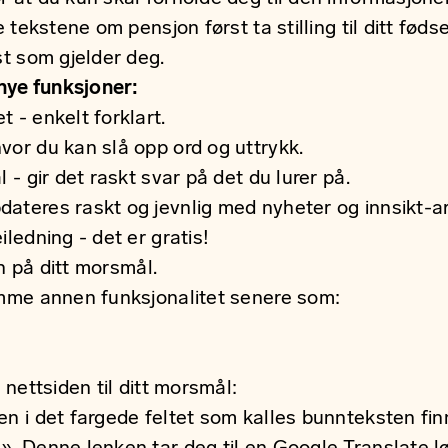
e tekstene om pensjon først ta stilling til ditt fødse
st som gjelder deg.
ye funksjoner:
et
- enkelt forklart.
vor du kan slå opp ord og uttrykk.
ål
- gir det raskt svar på det du lurer på.
ateres raskt og jevnlig med nyheter og innsikt-ar
eiledning
- det er gratis!
en på
ditt morsmål.
emme annen funksjonalitet senere som:
t nettsiden til ditt morsmål:
en i det fargede feltet som kalles bunnteksten fin