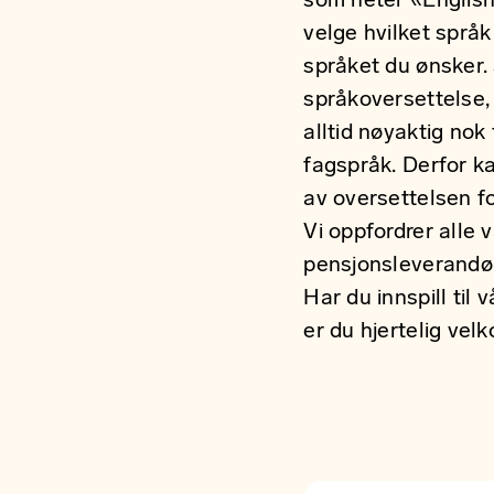
som heter «English
velge hvilket språk 
språket du ønsker.
språkoversettelse, 
alltid nøyaktig nok
fagspråk. Derfor k
av oversettelsen fo
Vi oppfordrer alle 
pensjonsleverandø
Har du innspill til 
er du hjertelig vel