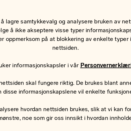
å lagre samtykkevalg og analysere bruken av netts
elge å ikke akseptere visse typer informasjonskapsl
Vær oppmerksom på at blokkering av enkelte typer
nettsiden.
uker informasjonskapsler i vår
Personvernerklær
ettsiden skal fungere riktig. De brukes blant annet
en disse informasjonskapslene vil enkelte funksjon
ysere hvordan nettsiden brukes, slik at vi kan fo
nstre, noe som gir oss innsikt i hvordan innholdet