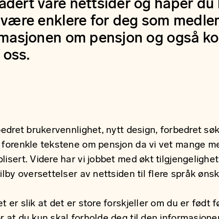
adert våre nettsider og håper du 
l være enklere for deg som medle
ormasjonen om pensjon og også k
 oss.
bedret brukervennlighet, nytt design, forbedret søk
g forenkle tekstene om pensjon da vi vet mange 
isert. Videre har vi jobbet med økt tilgjengelighet
lby oversettelser av nettsiden til flere språk ønsker
er slik at det er store forskjeller om du er født fø
r at du kun skal forholde deg til den informasjone