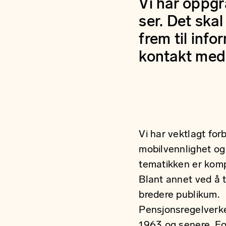
Vi har oppgr
ser. Det ska
frem til inf
kontakt med
Vi har vektlagt for
mobilvennlighet o
tematikken er kompl
Blant annet ved å ti
bredere publikum.
Pensjonsregelverket 
1963 og senere. Fo