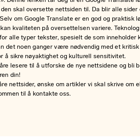
». Denne lenken tar deg til en Google Translate l
den skal oversette nettsiden til. Da blir alle sider 
 Selv om Google Translate er en god og praktisk l
kan kvaliteten på oversettelsen variere. Teknolog
 for alle typer tekster, spesielt de som inneholder
an det noen ganger være nødvendig med et kritisk 
r å sikre nøyaktighet og kulturell sensitivitet.
våre lesere til å utforske de nye nettsidene og bli
ren din!
våre nettsider, ønske om artikler vi skal skrive om 
kommen til å
kontakte oss.