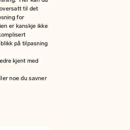
øsning. Her kan du
oversatt til det
øsning for
ien er kanskje ikke
 komplisert
blikk på tilpasning
 bedre kjent med
eller noe du savner